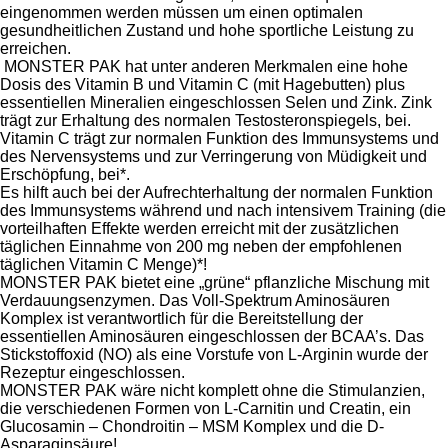
eingenommen werden müssen um einen optimalen
gesundheitlichen Zustand und hohe sportliche Leistung zu
erreichen.
MONSTER PAK hat unter anderen Merkmalen eine hohe
Dosis des Vitamin B und Vitamin C (mit Hagebutten) plus
essentiellen Mineralien eingeschlossen Selen und Zink. Zink
trägt zur Erhaltung des normalen Testosteronspiegels, bei.
Vitamin C trägt zur normalen Funktion des Immunsystems und
des Nervensystems und zur Verringerung von Müdigkeit und
Erschöpfung, bei*.
Es hilft auch bei der Aufrechterhaltung der normalen Funktion
des Immunsystems während und nach intensivem Training (die
vorteilhaften Effekte werden erreicht mit der zusätzlichen
täglichen Einnahme von 200 mg neben der empfohlenen
täglichen Vitamin C Menge)*!
MONSTER PAK bietet eine „grüne“ pflanzliche Mischung mit
Verdauungsenzymen. Das Voll-Spektrum Aminosäuren
Komplex ist verantwortlich für die Bereitstellung der
essentiellen Aminosäuren eingeschlossen der BCAA’s. Das
Stickstoffoxid (NO) als eine Vorstufe von L-Arginin wurde der
Rezeptur eingeschlossen.
MONSTER PAK wäre nicht komplett ohne die Stimulanzien,
die verschiedenen Formen von L-Carnitin und Creatin, ein
Glucosamin – Chondroitin – MSM Komplex und die D-
Asparaginsäure!