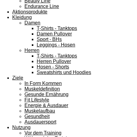
Beauty Line
Endurance Line
Aktionsprodukte
Kleidung
Damen
T-Shirts - Tanktops
Damen Pullover
Sport - BHs
Leggings - Hosen
Herren
T-Shirts - Tanktops
Herren Pullover
Hosen - Shorts
Sweatshirts und Hoodies
Ziele
In Form Kommen
Muskeldefinition
Gesunde Ernährung
Fit Lifestyle
Energie & Ausdauer
Muskelaufbau
Gesundheit
Ausdauersport
Nutzung
Vor dem Training