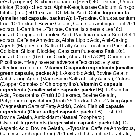
(5% Lycopene), Silybum marianum (Seed) 40:1 extract, Urtica
dioica (Root) 4:1 extract, Alpha-Ketoglutarate Calcium, Ginkgo
biloba (Leaf) 50:1 extract, DL-Malic Acid, Color.
Ingredients
(smaller red capsule, packet A):
L-Tyrosine, Citrus aurantium
Fruit 10:1 extract, Bovine Gelatin, Garcinia cambogia Fruit 20:1
extract, L-Carnitine L-Tartrate, Camellia sinensis Leaf 8:1
extract, Conjugated Linoleic Acid, Paullinia cupana Seed 3-4:1
extract, Caffeine Anhydrous, Alpha Lipoic Acid, Anti-Caking
Agents (Magnesium Salts of Fatty Acids, Tricalcium Phosphate,
Colloidal Silicon Dioxide), Capsicum frutescens Fruit 10:1
extract, Colors (Red Iron Oxide, Allura Red AC**), Chromium
Picolinate. **May have an adverse effect on activity and
attention in children.
Vitamin C capsule ingredients (smaller
green capsule, packet A):
L-Ascorbic Acid, Bovine Gelatin,
Anti-Caking Agent (Magnesium Salts of Fatty Acids ), Colors
(Copper Complex of Chlorophyllins).
Vitamin C capsule
ingredients (smaller white capsule, packet B):
L-Ascorbic
Acid, Rosa canina (Fruit) 10:1 extract, Bovine Gelatin,
Polygonum cupsidatum (Root) 25:1 extract, Anti-Caking Agent
(Magnesium Salts of Fatty Acids), Color.
Fish oil capsule
ingredients (Clear softgel capsule, packet B):
Fish Oil,
Bovine Gelatin, Antioxidant (Natural Tocopherol),
Glycerol.
Ingredients (larger white capsule, packet A):
D-
Aspartic Acid, Bovine Gelatin, L-Tyrosine, Caffeine Anhydrous,
Garcinia cambogia (Fruit) 20:1 extract, L-Carnitine L-Tartrate,