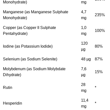
Monohydrate)
mg
Manganese (as Manganese Sulphate
4,7
235%
Monohydrate)
mg
Copper (as Copper II Sulphate
1,0
100%
Pentahydrate)
mg
120
Iodine (as Potassium Iodide)
80%
µg
Selenium (as Sodium Selenite)
48 µg
87%
Molybdenum (as Sodium Molybdate
7,6
15%
Dihydrate)
µg
28
Rutin
*
mg
11,4
Hesperidin
*
mg