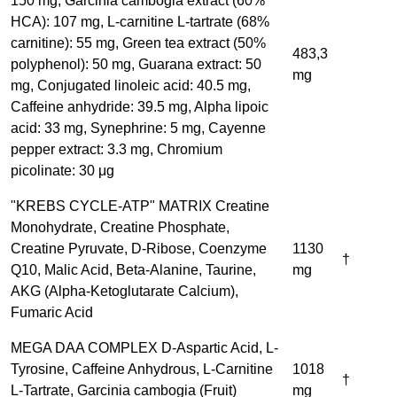
150 mg, Garcinia cambogia extract (60%
HCA): 107 mg, L-carnitine L-tartrate (68%
carnitine): 55 mg, Green tea extract (50%
483,3
polyphenol): 50 mg, Guarana extract: 50
mg
mg, Conjugated linoleic acid: 40.5 mg,
Caffeine anhydride: 39.5 mg, Alpha lipoic
acid: 33 mg, Synephrine: 5 mg, Cayenne
pepper extract: 3.3 mg, Chromium
picolinate: 30 μg
"KREBS CYCLE-ATP" MATRIX Creatine
Monohydrate, Creatine Phosphate,
Creatine Pyruvate, D-Ribose, Coenzyme
1130
†
Q10, Malic Acid, Beta-Alanine, Taurine,
mg
AKG (Alpha-Ketoglutarate Calcium),
Fumaric Acid
MEGA DAA COMPLEX D-Aspartic Acid, L-
Tyrosine, Caffeine Anhydrous, L-Carnitine
1018
†
L-Tartrate, Garcinia cambogia (Fruit)
mg