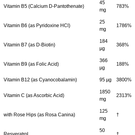
45
Vitamin B5 (Calcium D-Pantothenate)
783%
mg
25
Vitamin B6 (as Pyridoxine HCl)
1786%
mg
184
Vitamin B7 (as D-Biotin)
368%
µg
366
Vitamin B9 (as Folic Acid)
188%
µg
Vitamin B12 (as Cyanocobalamin)
95 µg
3800%
1850
Vitamin C (as Ascorbic Acid)
2313%
mg
125
with Rose Hips (as Rosa Canina)
†
mg
50
Resveratrol
†