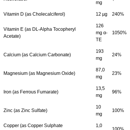
mg
Vitamin D (as Cholecalciferol)
12 µg
240%
126
Vitamin E (as DL-Alpha Tocopheryl
mg α-
1050%
Acetate)
TE
193
Calcium (as Calcium Carbonate)
24%
mg
87,0
Magnesium (as Magnesium Oxide)
23%
mg
13,5
Iron (as Ferrous Fumarate)
96%
mg
10
Zinc (as Zinc Sulfate)
100%
mg
Copper (as Copper Sulphate
1,0
100%