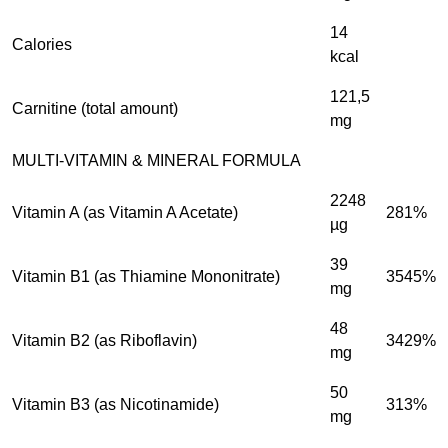
14
Calories
kcal
121,5
Carnitine (total amount)
mg
MULTI-VITAMIN & MINERAL FORMULA
2248
Vitamin A (as Vitamin A Acetate)
281%
µg
39
Vitamin B1 (as Thiamine Mononitrate)
3545%
mg
48
Vitamin B2 (as Riboflavin)
3429%
mg
50
Vitamin B3 (as Nicotinamide)
313%
mg