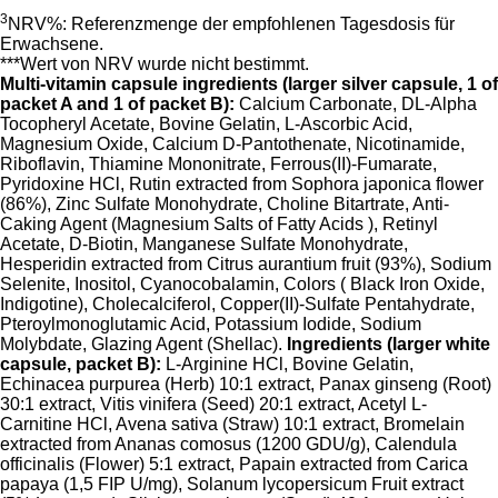
3
NRV%: Referenzmenge der empfohlenen Tagesdosis für
Erwachsene.
***Wert von NRV wurde nicht bestimmt.
Multi-vitamin capsule ingredients (larger silver capsule, 1 of
packet A and 1 of packet B):
Calcium Carbonate, DL-Alpha
Tocopheryl Acetate, Bovine Gelatin, L-Ascorbic Acid,
Magnesium Oxide, Calcium D-Pantothenate, Nicotinamide,
Riboflavin, Thiamine Mononitrate, Ferrous(II)-Fumarate,
Pyridoxine HCl, Rutin extracted from Sophora japonica flower
(86%), Zinc Sulfate Monohydrate, Choline Bitartrate, Anti-
Caking Agent (Magnesium Salts of Fatty Acids ), Retinyl
Acetate, D-Biotin, Manganese Sulfate Monohydrate,
Hesperidin extracted from Citrus aurantium fruit (93%), Sodium
Selenite, Inositol, Cyanocobalamin, Colors ( Black Iron Oxide,
Indigotine), Cholecalciferol, Copper(II)-Sulfate Pentahydrate,
Pteroylmonoglutamic Acid, Potassium Iodide, Sodium
Molybdate, Glazing Agent (Shellac).
Ingredients (larger white
capsule, packet B):
L-Arginine HCl, Bovine Gelatin,
Echinacea purpurea (Herb) 10:1 extract, Panax ginseng (Root)
30:1 extract, Vitis vinifera (Seed) 20:1 extract, Acetyl L-
Carnitine HCl, Avena sativa (Straw) 10:1 extract, Bromelain
extracted from Ananas comosus (1200 GDU/g), Calendula
officinalis (Flower) 5:1 extract, Papain extracted from Carica
papaya (1,5 FIP U/mg), Solanum lycopersicum Fruit extract