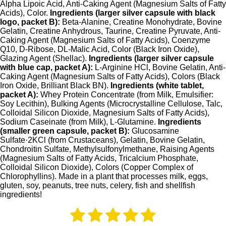
Alpha Lipoic Acid, Anti-Caking Agent (Magnesium Salts of Fatty
Acids), Color.
Ingredients (larger silver capsule with black
logo, packet B):
Beta-Alanine, Creatine Monohydrate, Bovine
Gelatin, Creatine Anhydrous, Taurine, Creatine Pyruvate, Anti-
Caking Agent (Magnesium Salts of Fatty Acids), Coenzyme
Q10, D-Ribose, DL-Malic Acid, Color (Black Iron Oxide),
Glazing Agent (Shellac).
Ingredients (larger silver capsule
with blue cap, packet A):
L-Arginine HCl, Bovine Gelatin, Anti-
Caking Agent (Magnesium Salts of Fatty Acids), Colors (Black
Iron Oxide, Brilliant Black BN).
Ingredients (white tablet,
packet A):
Whey Protein Concentrate (from Milk, Emulsifier:
Soy Lecithin), Bulking Agents (Microcrystalline Cellulose, Talc,
Colloidal Silicon Dioxide, Magnesium Salts of Fatty Acids),
Sodium Caseinate (from Milk), L-Glutamine.
Ingredients
(smaller green capsule, packet B):
Glucosamine
Sulfate·2KCl (from Crustaceans), Gelatin, Bovine Gelatin,
Chondroitin Sulfate, Methylsulfonylmethane, Raising Agents
(Magnesium Salts of Fatty Acids, Tricalcium Phosphate,
Colloidal Silicon Dioxide), Colors (Copper Complex of
Chlorophyllins). Made in a plant that processes milk, eggs,
gluten, soy, peanuts, tree nuts, celery, fish and shellfish
ingredients!
1
2
3
4
5
B
B
e
e