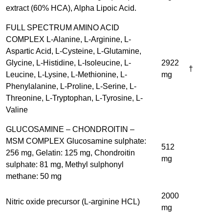
extract (60% HCA), Alpha Lipoic Acid.
FULL SPECTRUM AMINO ACID
COMPLEX L-Alanine, L-Arginine, L-
Aspartic Acid, L-Cysteine, L-Glutamine,
Glycine, L-Histidine, L-Isoleucine, L-
2922
†
Leucine, L-Lysine, L-Methionine, L-
mg
Phenylalanine, L-Proline, L-Serine, L-
Threonine, L-Tryptophan, L-Tyrosine, L-
Valine
GLUCOSAMINE – CHONDROITIN –
MSM COMPLEX Glucosamine sulphate:
512
256 mg, Gelatin: 125 mg, Chondroitin
mg
sulphate: 81 mg, Methyl sulphonyl
methane: 50 mg
2000
Nitric oxide precursor (L-arginine HCL)
mg