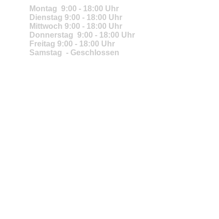
Montag 9:00 - 18:00 Uhr
Dienstag 9:00 - 18:00 Uhr
Mittwoch 9:00 - 18:00 Uhr
Donnerstag 9:00 - 18:00 Uhr
Freitag 9:00 - 18:00 Uhr
Samstag - Geschlossen
F
I
W
Y
a
n
h
o
c
s
a
u
e
t
t
T
b
a
s
u
o
g
A
b
o
r
p
e
k
a
p
m