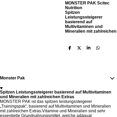
MONSTER PAK Scitec
Nutrition
Spitzen
Leistungssteigerer
basierend auf
Multivitaminen und
Mineralien mit zahlreichen
T
T
T
T
e
e
e
e
i
i
i
i
l
l
l
l
e
e
e
e
n
n
n
n
Monster Pak
Spitzen Leistungssteigerer basierend auf Multivitaminen
und Mineralien mit zahlreichen Extras
MONSTER PAK ist das spitzen leistungssteigerer
„Trainingspak“, basierend auf Multivitaminen und Mineralien
mit zahlreichen Extras.Vitamine und Mineralien sind sehr
essentielle Grundnahrungsmittel, welche adäquat