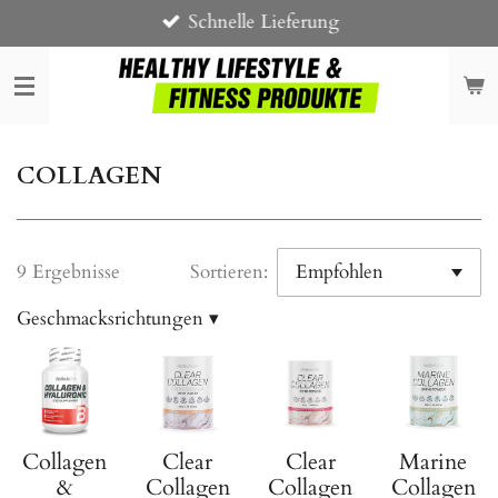
Schnelle Lieferung
Zum
Hauptinhalt
springen
COLLAGEN
9 Ergebnisse
Sortieren:
Geschmacksrichtungen
▾
Collagen
Clear
Clear
Marine
&
Collagen
Collagen
Collagen