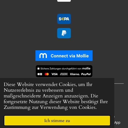
Diese Website verwendet Cookies, um Ihr
© 2023 Healthy Lifestyle & Fitness Produkte
Nutzererlebnis zu verbessern und
maßgeschneiderte Anzeigen anzuzeigen. Die
Mit Unterstützung von
Webador
fortgesetzte Nutzung dieser Website bestätigt Ihre
Zustimmung zur Verwendung von Cookies.
Ich stimme zu
E-Mail
Telefon
Karte
Facebook
WhatsApp