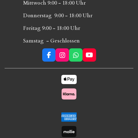
Mittwoch 9:00 - 18:00 Uhr
Donnerstag 9:00 - 18:00 Uhr
Freitag 9:00 - 18:00 Uhr
Samstag - Geschlossen
F
I
W
Y
a
n
h
o
c
s
a
u
e
t
t
T
b
a
s
u
o
g
A
b
o
r
p
e
k
a
p
m