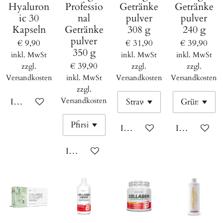
Hyaluron
Professio
Getränke
Getränke
ic 30
nal
pulver
pulver
Kapseln
Getränke
308 g
240 g
pulver
€ 9,90
€ 31,90
€ 39,90
350 g
inkl. MwSt
inkl. MwSt
inkl. MwSt
€ 39,90
zzgl.
zzgl.
zzgl.
Versandkosten
inkl. MwSt
Versandkosten
Versandkosten
zzgl.
Versandkosten
In den Warenkorb
In den Warenkorb
In den Ware
In den Warenkorb