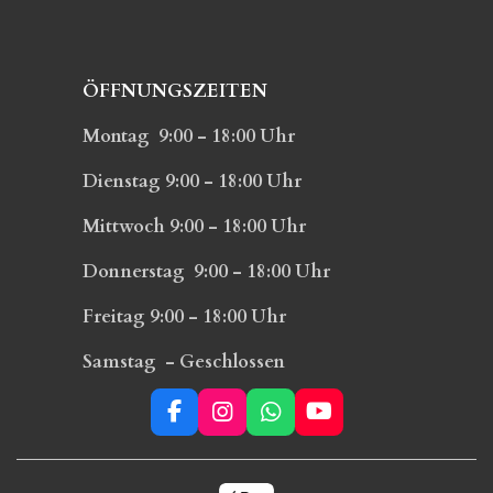
ÖFFNUNGSZEITEN
Montag 9:00 - 18:00 Uhr
Dienstag 9:00 - 18:00 Uhr
Mittwoch 9:00 - 18:00 Uhr
Donnerstag 9:00 - 18:00 Uhr
Freitag 9:00 - 18:00 Uhr
Samstag - Geschlossen
F
I
W
Y
a
n
h
o
c
s
a
u
e
t
t
T