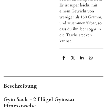
Er ist super leicht, mit
einem Gewicht von
weniger als 150 Gramm,
und zusammenfaltbar, so
dass du ihn leer sogar in
die Tasche stecken
kannst.
T
T
T
T
e
e
e
e
i
i
i
i
l
l
l
l
e
e
e
e
n
n
n
n
Beschreibung
Gym Sack - 2 Flügel Gymstar
Fitnesstasche