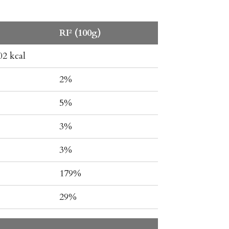
RI² (100g)
02 kcal
2%
5%
3%
3%
179%
29%