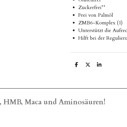
Zuckerfrei**
Frei von Palmöl
ZMB6-Komplex (1)
Unterstützt die Aufrec
Hilft bei der Regulie
T
T
T
e
e
e
i
i
i
l
l
l
e
e
e
n
n
n
n, HMB, Maca und Aminosäuren!