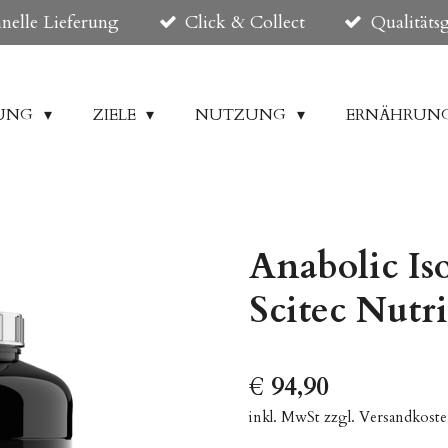
nelle Lieferung
Click & Collect
Qualitäts
DUNG
ZIELE
NUTZUNG
ERNÄHRUN
Anabolic Is
Scitec Nutr
€ 94,90
inkl. MwSt zzgl. Versandkost