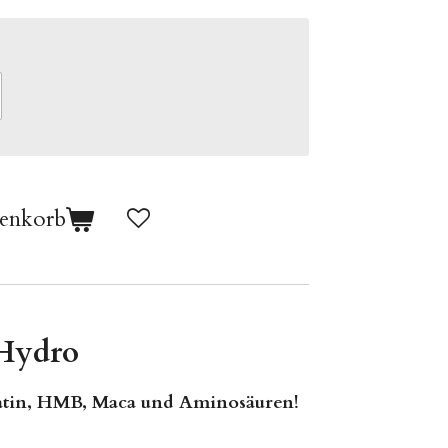
renkorb
+Hydro
atin, HMB, Maca und Aminosäuren!