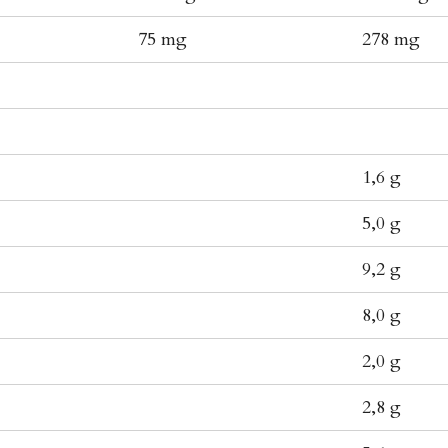
75 mg
278 mg
1,6 g
5,0 g
9,2 g
8,0 g
2,0 g
2,8 g