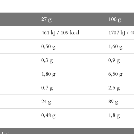
27 g
100 g
461 kJ / 109 kcal
1707 kJ / 4
0,50 g
1,60 g
0,3 g
0,9 g
1,80 g
6,50 g
0,7 g
2,5 g
24 g
89 g
0,48 g
1,8 g