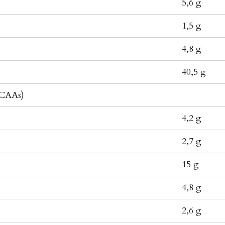
5,6 g
1,5 g
4,8 g
40,5 g
(CAAs)
4,2 g
2,7 g
15 g
4,8 g
2,6 g