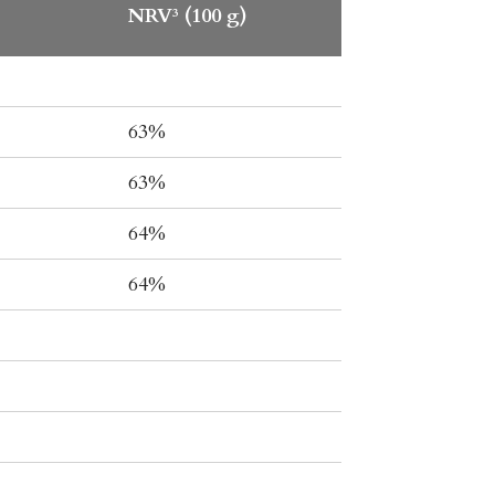
NRV³ (100 g)
63%
63%
64%
64%