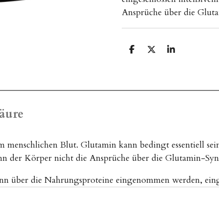
Ansprüche über die Glut
T
T
T
e
e
e
i
i
i
l
l
l
e
e
e
n
n
n
äure
m menschlichen Blut. Glutamin kann bedingt essentiell sei
nn der Körper nicht die Ansprüche über die Glutamin-Syn
kann über die Nahrungsproteine eingenommen werden, ei