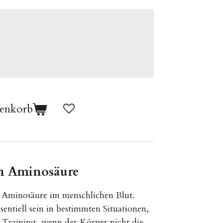
renkorb
n Aminosäure
e Aminosäure im menschlichen Blut.
entiell sein in bestimmten Situationen,
m Training, wenn der Körper nicht die