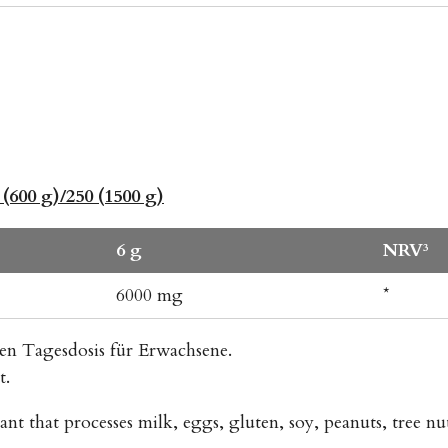
 (600 g)/250 (1500 g)
6 g
NRV³
6000 mg
*
 Tagesdosis für Erwachsene.
t.
t that processes milk, eggs, gluten, soy, peanuts, tree nuts,