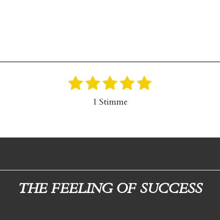
1
2
3
4
5
B
e
S
S
S
S
S
1 Stimme
w
t
t
t
t
t
e
e
e
e
e
e
r
r
r
r
r
r
t
u
n
n
n
n
n
n
e
e
e
e
g
THE FEELING OF SUCCESS
a
b
s