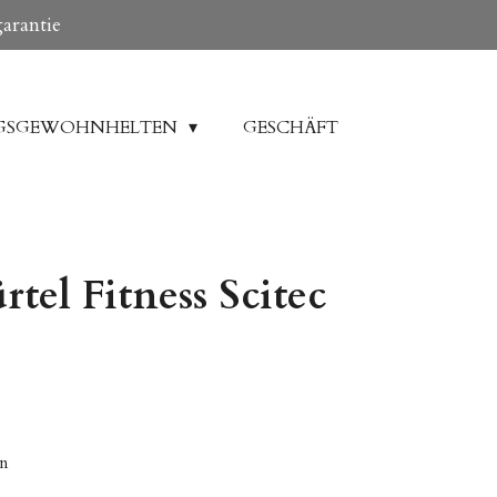
garantie
GSGEWOHNHELTEN
GESCHÄFT
tel Fitness Scitec
en