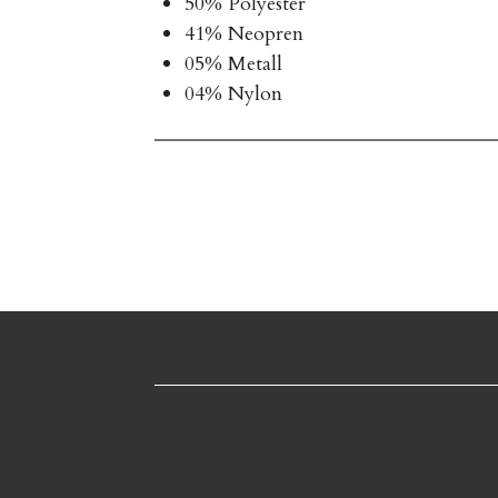
50% Polyester
41% Neopren
05% Metall
04% Nylon
B
e
w
e
r
t
u
n
g
:
5