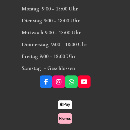
Montag 9:00 - 18:00 Uhr
Dienstag 9:00 - 18:00 Uhr
Mittwoch 9:00 - 18:00 Uhr
Donnerstag 9:00 - 18:00 Uhr
Freitag 9:00 - 18:00 Uhr
Samstag - Geschlossen
F
I
W
Y
a
n
h
o
c
s
a
u
e
t
t
T
b
a
s
u
o
g
A
b
o
r
p
e
k
a
p