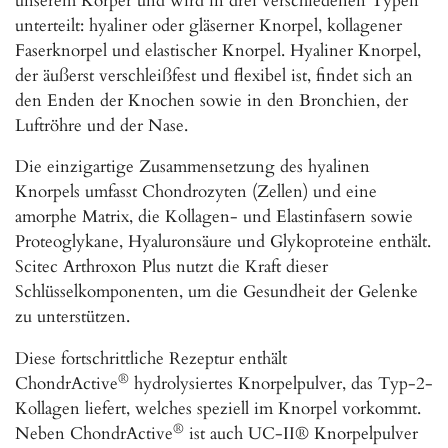
unserem Körper und wird in drei verschiedenen Typen
unterteilt: hyaliner oder gläserner Knorpel, kollagener
Faserknorpel und elastischer Knorpel. Hyaliner Knorpel,
der äußerst verschleißfest und flexibel ist, findet sich an
den Enden der Knochen sowie in den Bronchien, der
Luftröhre und der Nase.
Die einzigartige Zusammensetzung des hyalinen
Knorpels umfasst Chondrozyten (Zellen) und eine
amorphe Matrix, die Kollagen- und Elastinfasern sowie
Proteoglykane, Hyaluronsäure und Glykoproteine enthält.
Scitec Arthroxon Plus nutzt die Kraft dieser
Schlüsselkomponenten, um die Gesundheit der Gelenke
zu unterstützen.
Diese fortschrittliche Rezeptur enthält
®
ChondrActive
hydrolysiertes Knorpelpulver, das Typ-2-
Kollagen liefert, welches speziell im Knorpel vorkommt.
®
Neben ChondrActive
ist auch UC-II® Knorpelpulver