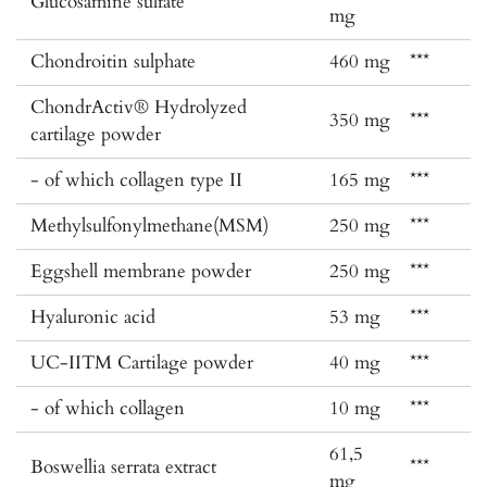
Glucosamine sulfate
***
mg
Chondroitin sulphate
460 mg
***
ChondrActiv® Hydrolyzed
350 mg
***
cartilage powder
- of which collagen type II
165 mg
***
Methylsulfonylmethane(MSM)
250 mg
***
Eggshell membrane powder
250 mg
***
Hyaluronic acid
53 mg
***
UC-IITM Cartilage powder
40 mg
***
- of which collagen
10 mg
***
61,5
Boswellia serrata extract
***
mg