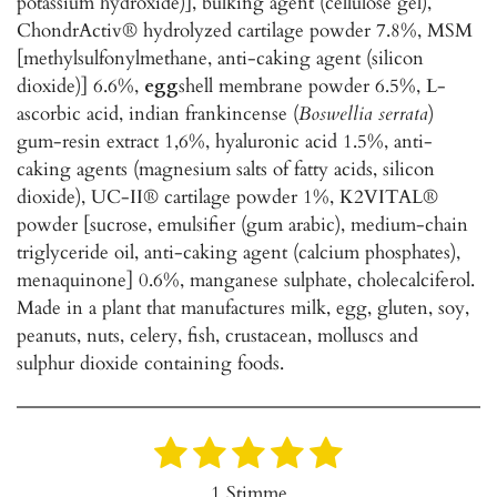
potassium hydroxide)], bulking agent (cellulose gel),
ChondrActiv® hydrolyzed cartilage powder 7.8%, MSM
[methylsulfonylmethane, anti-caking agent (silicon
dioxide)] 6.6%,
egg
shell membrane powder 6.5%, L-
ascorbic acid, indian frankincense (
Boswellia serrata
)
gum-resin extract 1,6%, hyaluronic acid 1.5%, anti-
caking agents (magnesium salts of fatty acids, silicon
dioxide), UC-II® cartilage powder 1%, K2VITAL®
powder [sucrose, emulsifier (gum arabic), medium-chain
triglyceride oil, anti-caking agent (calcium phosphates),
menaquinone] 0.6%, manganese sulphate, cholecalciferol.
Made in a plant that manufactures milk, egg, gluten, soy,
peanuts, nuts, celery, fish, crustacean, molluscs and
sulphur dioxide containing foods.
1
2
3
4
5
B
B
e
e
S
S
S
S
S
1 Stimme
w