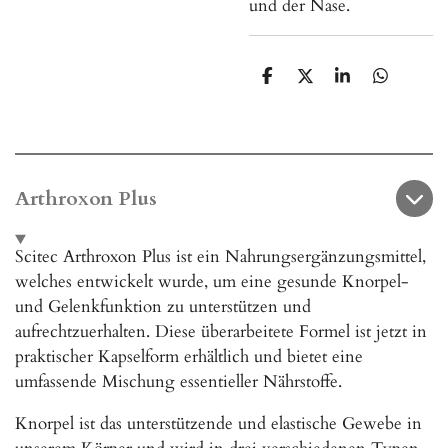
und der Nase.
T
T
T
T
e
e
e
e
i
i
i
i
l
l
l
l
e
e
e
e
n
n
n
n
Arthroxon Plus
Scitec Arthroxon Plus ist ein Nahrungsergänzungsmittel,
welches entwickelt wurde, um eine gesunde Knorpel-
und Gelenkfunktion zu unterstützen und
aufrechtzuerhalten. Diese überarbeitete Formel ist jetzt in
praktischer Kapselform erhältlich und bietet eine
umfassende Mischung essentieller Nährstoffe.
Knorpel ist das unterstützende und elastische Gewebe in