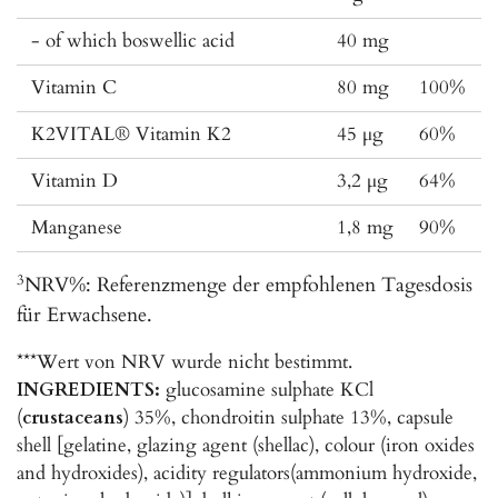
- of which boswellic acid
40 mg
Vitamin C
80 mg
100%
K2VITAL® Vitamin K2
45 µg
60%
Vitamin D
3,2 µg
64%
Manganese
1,8 mg
90%
3
NRV%: Referenzmenge der empfohlenen Tagesdosis
für Erwachsene.
***Wert von NRV wurde nicht bestimmt.
INGREDIENTS:
glucosamine sulphate KCl
(
crustaceans
) 35%, chondroitin sulphate 13%, capsule
shell [gelatine, glazing agent (shellac), colour (iron oxides
and hydroxides), acidity regulators(ammonium hydroxide,