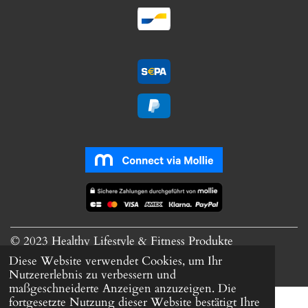
© 2023 Healthy Lifestyle & Fitness Produkte
Mit Unterstützung von
Webador
Diese Website verwendet Cookies, um Ihr
Nutzererlebnis zu verbessern und
maßgeschneiderte Anzeigen anzuzeigen. Die
fortgesetzte Nutzung dieser Website bestätigt Ihre