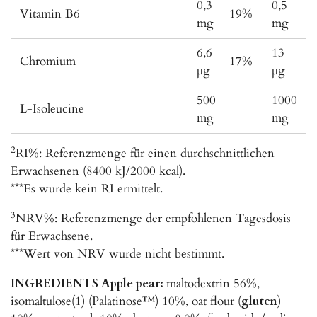
0,3
0,5
Vitamin B6
19%
mg
mg
6,6
13
Chromium
17%
µg
µg
500
1000
L-Isoleucine
mg
mg
2
RI%: Referenzmenge für einen durchschnittlichen
Erwachsenen (8400 kJ/2000 kcal).
***Es wurde kein RI ermittelt.
3
NRV%: Referenzmenge der empfohlenen Tagesdosis
für Erwachsene.
***Wert von NRV wurde nicht bestimmt.
INGREDIENTS Apple pear:
maltodextrin 56%,
isomaltulose(1) (Palatinose™) 10%, oat flour (
gluten
)