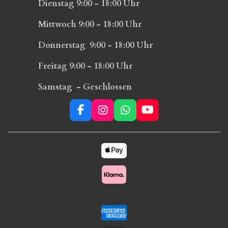
Dienstag 9:00 - 18:00 Uhr
Mittwoch 9:00 - 18:00 Uhr
Donnerstag 9:00 - 18:00 Uhr
Freitag 9:00 - 18:00 Uhr
Samstag - Geschlossen
F
I
W
Y
a
n
h
o
c
s
a
u
e
t
t
T
b
a
s
u
o
g
A
b
o
r
p
e
k
a
p
m