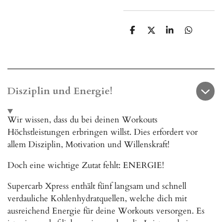
T
T
T
T
e
e
e
e
i
i
i
i
l
l
l
l
e
e
e
e
n
n
n
n
Disziplin und Energie!
Wir wissen, dass du bei deinen Workouts
Höchstleistungen erbringen willst. Dies erfordert vor
allem Disziplin, Motivation und Willenskraft!
Doch eine wichtige Zutat fehlt: ENERGIE!
Supercarb Xpress enthält fünf langsam und schnell
verdauliche Kohlenhydratquellen, welche dich mit
ausreichend Energie für deine Workouts versorgen. Es