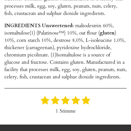
processes milk, egg, soy, gluten, peanuts, nuts, celery,
fish, crustacean and sulphur dioxide ingredients.
INGREDIENTS Unsweetened:
maltodextrin 60%,
isomaltulose(1) (Palatinose™) 10%, oat flour (
gluten
)
10%, corn starch 10%, dextrose 8.0%, L-isoleucine 1.0%,
thickener (carrageenan), pyridoxine hydrochloride,
chromium picolinate. (1)Isomaltulose is a source of
glucose and fructose. Contains gluten. Manufactured in a
facility that processes milk, egg, soy, gluten, peanuts, nuts,
celery, fish, crustacean and sulphur dioxide ingredients.
1
2
3
4
5
B
B
e
e
S
S
S
S
S
1 Stimme
w
w
t
t
t
t
t
e
e
r
e
e
e
e
e
r
t