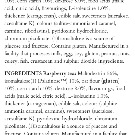
10%, corn starch 10%, dextrose 8.0%, food acids (malic
acid, citric acid), flavourings, L-isoleucine 1.0%,
thickener (carrageenan), edible salt, sweeteners (sucralose,
acesulfame K), colours (sulfite-ammoniated caramel,
carmine, riboflavins), pyridoxine hydrochloride,
chromium picolinate. (1)Isomaltulose is a source of
glucose and fructose. Contains gluten. Manufactured in a
facility that processes milk, egg, soy, gluten, peanuts, nuts,
celery, fish, crustacean and sulphur dioxide ingredients.
INGREDIENTS Raspberry tea:
Maltodextrin 56%,
isomaltulose(1) (Palatinose™) 10%, oat flour (
gluten
)
10%, corn starch 10%, dextrose 8.0%, flavourings, food
acids (malic acid, citric acid), L-isoleucine 1.0%,
thickener (carrageenan), edible salt, colours (sulphite-
ammonia caramel, carmine), sweeteners (sucralose,
acesulfame K), pyridoxine hydrochloride, chromium
picolinate. (1)Isomaltulose is a source of glucose and
fructose. Contains gluten. Manufactured in a facility that