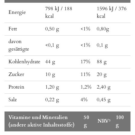
798 kJ / 188
1596 kJ / 376
Energie
kcal
kcal
Fett
0,50 g
<1%
0,80g
davon
<0,1 g
<1%
0,1 g
gesättigte
Kohlenhydrate
44 g
17%
88 g
Zucker
10 g
11%
20 g
Protein
1,20 g
1,2%
2,40 g
Salz
0,22 g
4%
0,45 g
Vitamine und Mineralien
50
100
NRV³
(andere aktive Inhaltsstoffe)
g
g