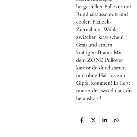
hergestellter Pullover mit
Rundhalsausschnitt und
coolen Flatlock-
Ziernähten. Wähle
zwischen klassischem
Grau und einem
kräftigen Braun. Mit
dem ZONE Pullover
kannst du durchstarten
und ohne Halt bis zum
Gipfel kommen! Es liegt
nur an dir, was du aus dir
herausholst!
T
T
T
T
e
e
e
e
i
i
i
i