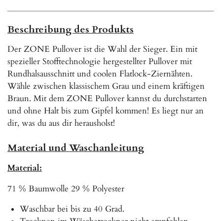
l
l
l
l
e
e
e
e
n
n
n
n
Beschreibung des Produkts
Der ZONE Pullover ist die Wahl der Sieger. Ein mit
spezieller Stofftechnologie hergestellter Pullover mit
Rundhalsausschnitt und coolen Flatlock-Ziernähten.
Wähle zwischen klassischem Grau und einem kräftigen
Braun. Mit dem ZONE Pullover kannst du durchstarten
und ohne Halt bis zum Gipfel kommen! Es liegt nur an
dir, was du aus dir herausholst!
Material und Waschanleitung
Material:
71 % Baumwolle 29 % Polyester
Waschbar bei bis zu 40 Grad.