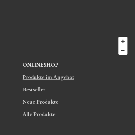
t
d
e
e
r
n
n
e
ONLINESHOP
Produkte im Angebot
Bestseller
Neue Produkte
Alle Produkte