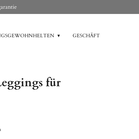
arantie
NGSGEWOHNHELTEN
GESCHÄFT
ggings für
n