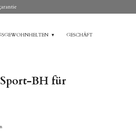
garantie
GSGEWOHNHELTEN
GESCHÄFT
port-BH für
en