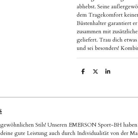
abhebst. Seine außergewö
dem Tragekomfort keinen
Büstenhalter garantiert e
zusammen mit zusätzlich
geliefert. Trau dich etwa
und sei besonders! Kombi
T
T
T
e
e
e
i
i
i
l
l
l
e
e
e
n
n
n
s
ßergewöhnlichen Stils! Unseren EMERSON Sport-BH haben 
 deine gute Leistung auch durch Individualität von der M