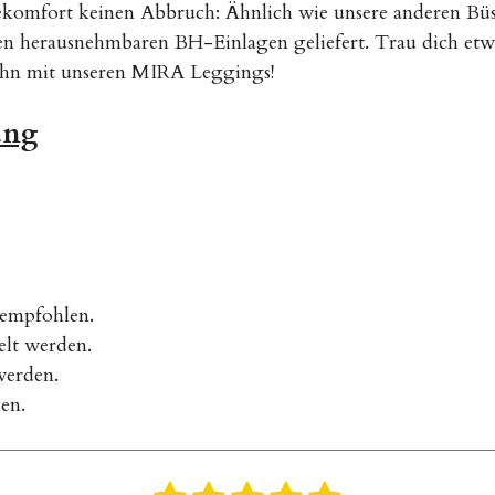
komfort keinen Abbruch: Ähnlich wie unsere anderen Büst
en herausnehmbaren BH-Einlagen geliefert. Trau dich etw
ihn mit unseren MIRA Leggings!
ung
empfohlen.
elt werden.
werden.
en.
B