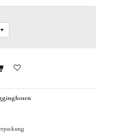
gginghosen
erpackung