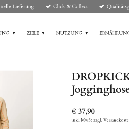
nelle Lieferung
Click & Collect
Qualitäts
DUNG
ZIELE
NUTZUNG
ERNÄHRUN
DROPKICK 
Jogginghos
€ 37,90
inkl. MwSt zzgl. Versandkost