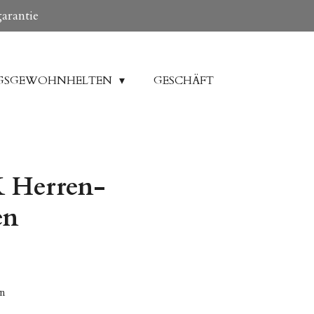
garantie
GSGEWOHNHELTEN
GESCHÄFT
Herren-
en
en