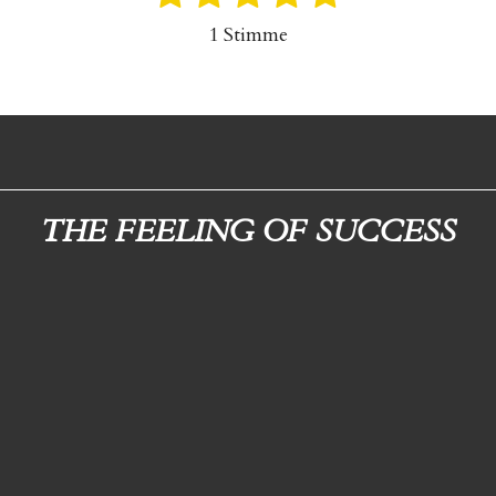
e
S
S
S
S
S
1 Stimme
w
t
t
t
t
t
e
e
e
e
e
e
r
r
r
r
r
r
t
u
n
n
n
n
n
n
e
e
e
e
g
THE FEELING OF SUCCESS
a
b
s
e
n
d
e
n