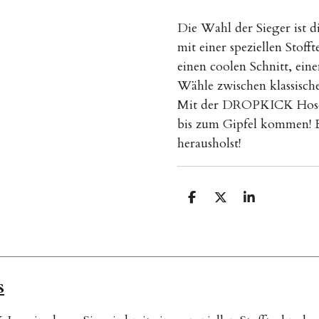
Die Wahl der Sieger ist
mit einer speziellen Stoff
einen coolen Schnitt, ein
Wähle zwischen klassisch
Mit der DROPKICK Hose 
bis zum Gipfel kommen! Es
herausholst!
T
T
T
e
e
e
i
i
i
l
l
l
e
e
e
n
n
n
s