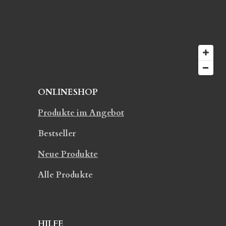
r
n
n
e
ONLINESHOP
Produkte im Angebot
Bestseller
Neue Produkte
Alle Produkte
HILFE