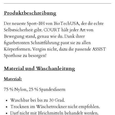
e
e
e
e
n
n
n
n
Produktbeschreibung
Der neueste Sport-BH von BioTechUSA, der dir echte
Selbstsicherheit gibt. COURT hält jeder Art von
Bewegung stand, genau wie du. Dank ihrer
figurbetonten Schnittführung passt sie zu allen
Körperformen. Vergiss nicht, dazu die passende ASSIST
Sporthose zu besorgen!
Material und Waschanleitung
Material:
75 % Nylon, 25 % Spandexfasern
Waschbar bei bis zu 30 Grad.
Trocknen im Wäschetrockner nicht empfohlen.
Darf nicht mit Bleichmitteln behandelt werden.