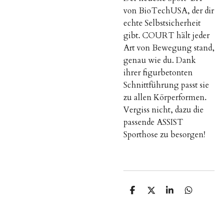
von BioTechUSA, der dir
echte Selbstsicherheit
gibt. COURT hält jeder
Art von Bewegung stand,
genau wie du. Dank
ihrer figurbetonten
Schnittführung passt sie
zu allen Körperformen.
Vergiss nicht, dazu die
passende ASSIST
Sporthose zu besorgen!
T
T
T
T
e
e
e
e
i
i
i
i
l
l
l
l