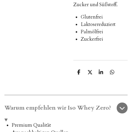
Zucker und Süßstoff.
Glutenfrei
Laktosereduziert
Palmölfrei
Zuckerfrei
T
T
T
T
e
e
e
e
i
i
i
i
l
l
l
l
e
e
e
e
n
n
n
n
Warum empfehlen wir Iso Whey Zero?
Premium Qualität