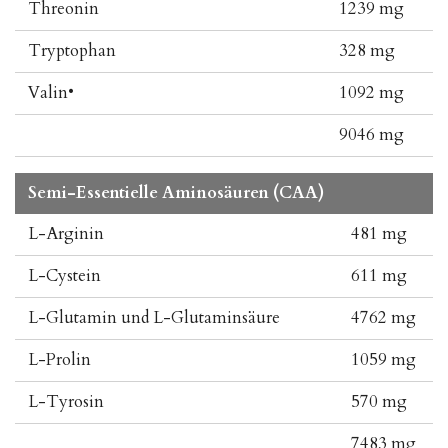
Threonin
1239 mg
Tryptophan
328 mg
Valin•
1092 mg
9046 mg
Semi-Essentielle Aminosäuren (CAA)
L-Arginin
481 mg
L-Cystein
611 mg
L-Glutamin und L-Glutaminsäure
4762 mg
L-Prolin
1059 mg
L-Tyrosin
570 mg
7483 mg