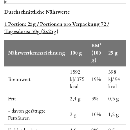
Durchschnittliche Nährwerte
1 Portion: 25g / Portionen pro Verpackung 72 /
Tagesdosis: 50g (2x25g)
RM*
Nährwertkennzeichnung
100 g
(100
25 g
g)
1592
398
Brennwert
kJ/ 375
19%
kJ/ 94
kcal
kcal
Fett
2,4 g
3%
0,5 g
- davon gesättigte
2 g
10%
1,2 g
Fettsäuren