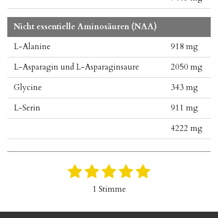
Nicht essentielle Aminosäuren (NAA)
L-Alanine
918 mg
L-Asparagin und L-Asparaginsaure
2050 mg
Glycine
343 mg
L-Serin
911 mg
4222 mg
1
2
3
4
5
B
B
e
e
S
S
S
S
S
1 Stimme
w
w
t
t
t
t
t
e
e
r
e
e
e
e
e
r