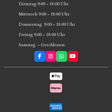
Dienstag 9:00 - 18:00 Uhr
Mittwoch 9:00 - 18:00 Uhr
Donnerstag 9:00 - 18:00 Uhr
Freitag 9:00 - 18:00 Uhr
Samstag - Geschlossen
F
I
W
Y
a
n
h
o
c
s
a
u
e
t
t
T
b
a
s
u
o
g
A
b
o
r
p
e
k
a
p
m