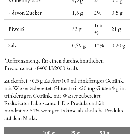
Kohlenhydrate
4,9 g
2%
0,5 g
- davon Zucker
1,6 g
2%
0,5 g
166
Eiweiß
83 g
21 g
%
Salz
0,79 g
13%
0,20 g
*Referenzmenge für einen durchschnittlichen
Erwachsenen (8400 kJ/2000 kcal).
Zuckerfrei: <0,5 g Zucker/100 ml trinkfertiges Getränk,
mit Wasser zubereitet. Glutenfrei: <20 mg Gluten/kg im
trinkfertigen Getränk, mit Wasser zubereitet
Reduzierter Laktoseanteil: Das Produkt enthält
mindestens 54% weniger Laktose als ähnliche Produkte
auf dem Markt.
100 g
25 g
50 g