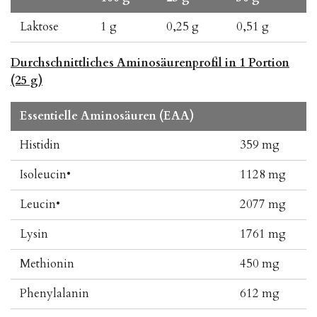
Laktose
1 g
0,25 g
0,51 g
Durchschnittliches Aminosäurenprofil in 1 Portion
(25 g)
Essentielle Aminosäuren (EAA)
Histidin
359 mg
Isoleucin•
1128 mg
Leucin•
2077 mg
Lysin
1761 mg
Methionin
450 mg
Phenylalanin
612 mg