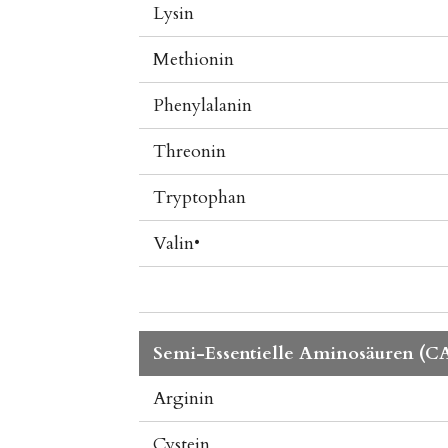
Lysin
Methionin
Phenylalanin
Threonin
Tryptophan
Valin•
Semi-Essentielle Aminosäuren (C
Arginin
Cystein