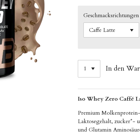
Geschmacksrichtungen
In den Wa
Iso Whey Zero Caffé La
Premium Molkenprotein-I
Laktosegehalt, zucker*- 
und Glutamin Aminosäure