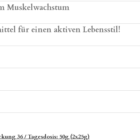
zum Muskelwachstum
tel für einen aktiven Lebensstil!
?
ckung 36 / Tagesdosis: 50g (2x25g)