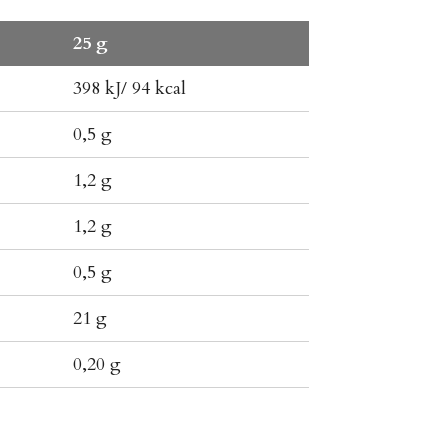
25 g
398 kJ/ 94 kcal
0,5 g
1,2 g
1,2 g
0,5 g
21 g
0,20 g