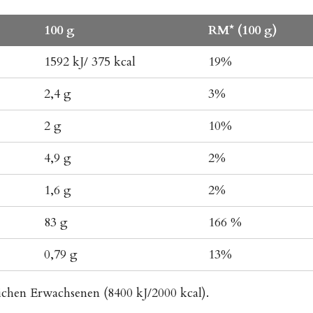
100 g
RM* (100 g)
1592 kJ/ 375 kcal
19%
2,4 g
3%
2 g
10%
4,9 g
2%
1,6 g
2%
83 g
166 %
0,79 g
13%
ichen Erwachsenen (8400 kJ/2000 kcal).