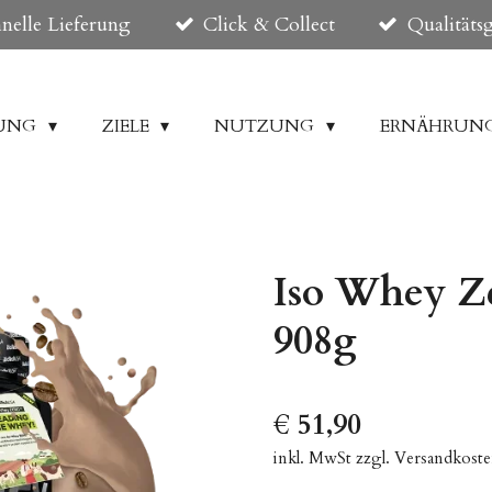
nelle Lieferung
Click & Collect
Qualitäts
DUNG
ZIELE
NUTZUNG
ERNÄHRUN
Iso Whey Ze
908g
€ 51,90
inkl. MwSt zzgl. Versandkost