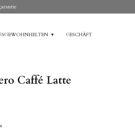
garantie
GSGEWOHNHELTEN
GESCHÄFT
ro Caffé Latte
en