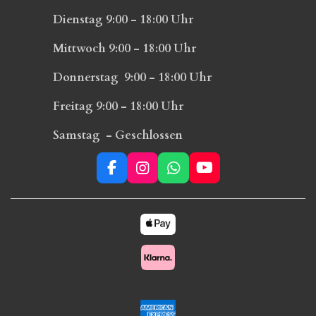
Dienstag 9:00 - 18:00 Uhr
Mittwoch 9:00 - 18:00 Uhr
Donnerstag 9:00 - 18:00 Uhr
Freitag 9:00 - 18:00 Uhr
Samstag - Geschlossen
F
I
W
Y
a
n
h
o
c
s
a
u
e
t
t
T
b
a
s
u
o
g
A
b
o
r
p
e
k
a
p
m