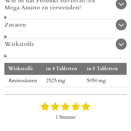
Wie ist das Produkt BioTechUSA
Mega Amino zu verwenden?
Zutaten
Wirkstoffe
Wirkstoffe
in 4 Tabletten
in 8 Tabletten
Aminosäuren
2525 mg
5050 mg
1
2
3
4
5
B
B
e
e
S
S
S
S
S
1 Stimme
w
w
t
t
t
t
t
e
e
r