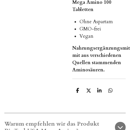
Mega Amino 100
Tabletten
Ohne Aspartam
GMO-frei
Vegan
Nahrungsergänzungsmitt
mit aus verschiedenen
Quellen stammenden
Aminosäuren.
T
T
T
T
e
e
e
e
i
i
i
i
l
l
l
l
e
e
e
e
n
n
n
n
Warum empfehlen wir das Produkt