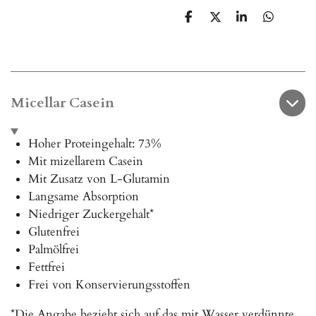
T
T
T
T
e
e
e
e
i
i
i
i
l
l
l
l
e
e
e
e
n
n
n
n
Micellar Casein
Hoher Proteingehalt: 73%
Mit mizellarem Casein
Mit Zusatz von L-Glutamin
Langsame Absorption
Niedriger Zuckergehalt*
Glutenfrei
Palmölfrei
Fettfrei
Frei von Konservierungsstoffen
*Die Angabe bezieht sich auf das mit Wasser verdünnte