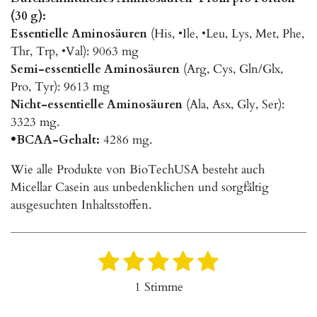
(30 g):
Essentielle Aminosäuren
(His, •Ile, •Leu, Lys, Met, Phe,
Thr, Trp, •Val): 9063 mg
Semi-essentielle Aminosäuren
(Arg, Cys, Gln/Glx,
Pro, Tyr): 9613 mg
Nicht-essentielle Aminosäuren
(Ala, Asx, Gly, Ser):
3323 mg.
•BCAA-Gehalt:
4286 mg.
Wie alle Produkte von BioTechUSA besteht auch
Micellar Casein aus unbedenklichen und sorgfältig
ausgesuchten Inhaltsstoffen.
1
2
3
4
5
B
B
e
e
S
S
S
S
S
1 Stimme
w
w
t
t
t
t
t
e
e