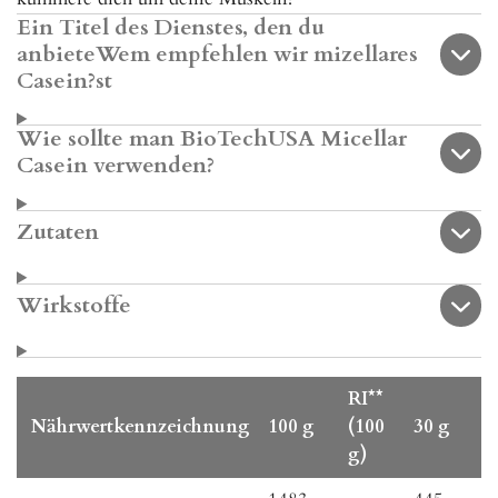
Ein Titel des Dienstes, den du
anbieteWem empfehlen wir mizellares
Casein?st
Wie sollte man BioTechUSA Micellar
Casein verwenden?
Zutaten
Wirkstoffe
RI**
Nährwertkennzeichnung
100 g
(100
30 g
g)