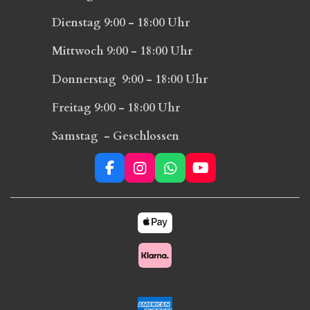
Dienstag 9:00 - 18:00 Uhr
Mittwoch 9:00 - 18:00 Uhr
Donnerstag 9:00 - 18:00 Uhr
Freitag 9:00 - 18:00 Uhr
Samstag - Geschlossen
F
I
W
Y
a
n
h
o
c
s
a
u
e
t
t
T
b
a
s
u
o
g
A
b
o
r
p
e
k
a
p
m