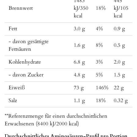
1483
445
Brennwert
kJ/350
18%
kJ/105
kcal
kcal
Fett
3.0 g
4%
0.9 g
- davon gesättigte
1.6 g
8%
0.5 g
Fettsäuren
Kohlenhydrate
6.8 g
3%
2.0 g
- davon Zucker
4.8 g
5%
1.5 g
Eiweiß
73 g
146%
22 g
Salz
1.1 g
18%
0.32 g
**Referenzmenge für einen durchschnittlichen
Erwachsenen (8400 kJ/2000 kcal)
Durchschnittliches Aminosäuren-Profil pro Portion