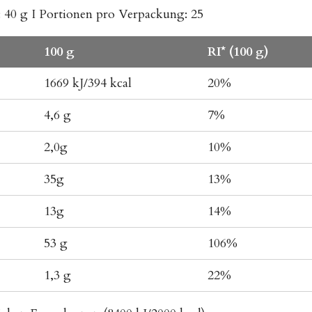
: 40 g I
Portionen pro Verpackung: 25
100 g
RI* (100 g)
1669 kJ/394 kcal
20%
4,6 g
7%
2,0g
10%
35g
13%
13g
14%
53 g
106%
1,3 g
22%