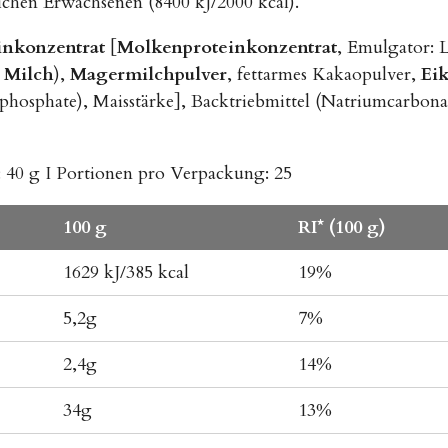
ichen Erwachsenen (8400 kJ/2000 kcal).
nkonzentrat
[
Molkenproteinkonzentrat
, Emulgator: L
t
Milch
),
Magermilchpulver
, fettarmes Kakaopulver,
Eik
phosphate), Maisstärke], Backtriebmittel (Natriumcarbona
: 40 g I
Portionen pro Verpackung: 25
100 g
RI* (100 g)
1629 kJ/385 kcal
19%
5,2g
7%
2,4g
14%
34g
13%