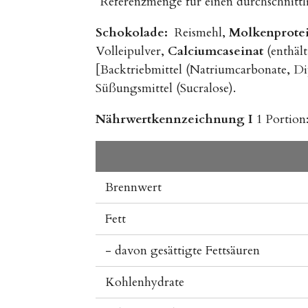
*Referenzmenge für einen durchschnittl
Schokolade:
Reismehl,
Molkenprotei
Volleipulver,
Calciumcaseinat
(enthäl
[Backtriebmittel (Natriumcarbonate, Di
Süßungsmittel (Sucralose).
Nährwertkennzeichnung I
1 Portion
Brennwert
Fett
- davon gesättigte Fettsäuren
Kohlenhydrate