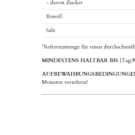
- davon Zucker
Eiweiß
Salz
*Referenzmenge für einen durchschnittl
MINDESTENS HALTBAR BIS
(Tag/M
AUFBEWAHRUNGSBEDINGUNGE
Monaten verzehren!
B
e
w
e