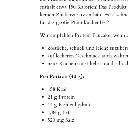
enthält etwa 150 Kalorien! Das Produkt i
keinen Zuckerzusatz enthält. Es ist schn
für das große Pfannkuchenfest?
Wir empfehlen Protein Pancake, wenn 
köstliche, schnell und leicht zuzub
auf leckeren Geschmack auch während
neue Küchenkunst liebst, da das hoc
Pro Portion (40 g):
158 Kcal
21 g Protein
14 g Kohlenhydrate
1,84 g Fett
520 mg Salz