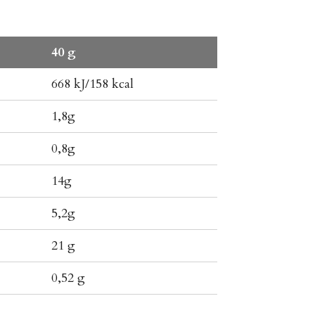
40 g
668 kJ/158 kcal
1,8g
0,8g
14g
5,2g
21 g
0,52 g