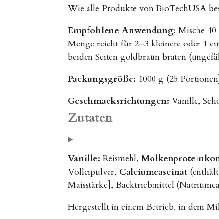
Wie alle Produkte von BioTechUSA beste
Empfohlene Anwendung:
Mische 40 
Menge reicht für 2–3 kleinere oder 1 e
beiden Seiten goldbraun braten (ungefäh
Packungsgröße:
1000 g (25 Portionen
Geschmacksrichtungen:
Vanille, Sch
Zutaten
Vanille:
Reismehl,
Molkenproteinkon
Volleipulver,
Calciumcaseinat
(enthält
Maisstärke], Backtriebmittel (Natriumc
Hergestellt in einem Betrieb, in dem Mil