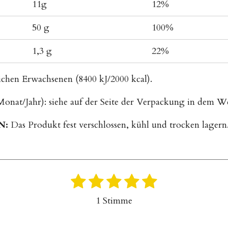
11g
12%
50 g
100%
1,3 g
22%
ichen Erwachsenen (8400 kJ/2000 kcal).
onat/Jahr): siehe auf der Seite der Verpackung in dem 
N:
Das Produkt fest verschlossen, kühl und trocken lager
1
2
3
4
5
B
e
S
S
S
S
S
1 Stimme
w
t
t
t
t
t
e