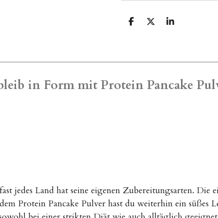
T
T
T
e
e
e
i
i
i
l
l
l
e
e
e
n
n
n
bleib in Form mit Protein Pancake Pul
 fast jedes Land hat seine eigenen Zubereitungsarten. Die ei
dem Protein Pancake Pulver hast du weiterhin ein süßes L
sowohl bei einer strikten Diät wie auch alltäglich geeigne