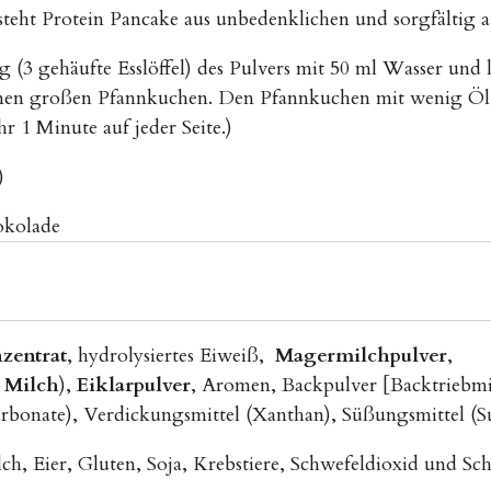
ht Protein Pancake aus unbedenklichen und sorgfältig au
g (3 gehäufte Esslöffel) des Pulvers mit 50 ml Wasser und
inen großen Pfannkuchen. Den Pfannkuchen mit wenig Öl in
r 1 Minute auf jeder Seite.)
)
okolade
zentrat
, hydrolysiertes Eiweiß,
Magermilchpulver
,
Milch
),
Eiklarpulver
, Aromen, Backpulver [Backtriebmi
arbonate), Verdickungsmittel (Xanthan), Süßungsmittel (Su
ch, Eier, Gluten, Soja, Krebstiere, Schwefeldioxid und Sch