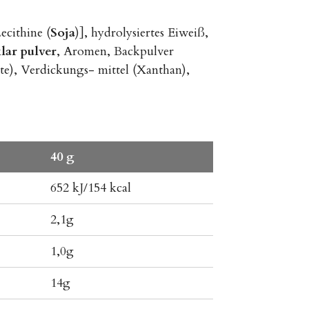
ecithine (
Soja
)], hydrolysiertes Eiweiß,
lar pulver
, Aromen, Backpulver
te), Verdickungs- mittel (Xanthan),
40 g
652 kJ/154 kcal
2,1g
1,0g
14g