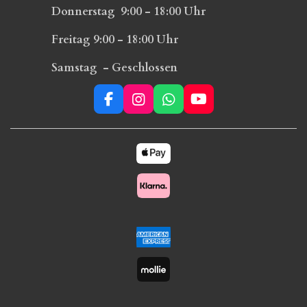
Donnerstag 9:00 - 18:00 Uhr
Freitag 9:00 - 18:00 Uhr
Samstag - Geschlossen
F
I
W
Y
a
n
h
o
c
s
a
u
e
t
t
T
b
a
s
u
o
g
A
b
o
r
p
e
k
a
p
m