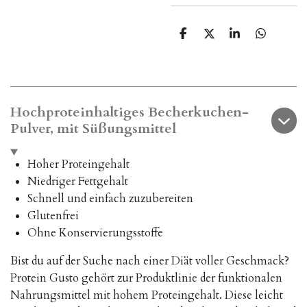
T
T
T
T
e
e
e
e
i
i
i
i
l
l
l
l
e
e
e
e
n
n
n
n
Hochproteinhaltiges Becherkuchen-
Pulver, mit Süßungsmittel
Hoher Proteingehalt
Niedriger Fettgehalt
Schnell und einfach zuzubereiten
Glutenfrei
Ohne Konservierungsstoffe
Bist du auf der Suche nach einer Diät voller Geschmack?
Protein Gusto gehört zur Produktlinie der funktionalen
Nahrungsmittel mit hohem Proteingehalt. Diese leicht