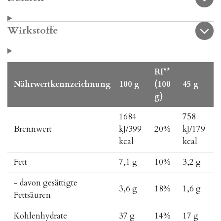
Wirkstoffe
RI**
Nährwertkennzeichnung
100 g
(100
45 g
g)
1684
758
Brennwert
kJ/399
20%
kJ/179
kcal
kcal
Fett
7,1 g
10%
3,2 g
- davon gesättigte
3,6 g
18%
1,6 g
Fettsäuren
Kohlenhydrate
37 g
14%
17 g