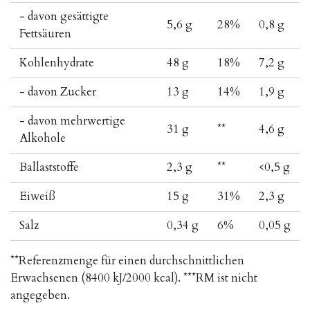
- davon gesättigte
5,6 g
28%
0,8 g
Fettsäuren
Kohlenhydrate
48 g
18%
7,2 g
- davon Zucker
13 g
14%
1,9 g
- davon mehrwertige
31 g
**
4,6 g
Alkohole
Ballaststoffe
2,3 g
**
<0,5 g
Eiweiß
15 g
31%
2,3 g
Salz
0,34 g
6%
0,05 g
**Referenzmenge für einen durchschnittlichen
Erwachsenen (8400 kJ/2000 kcal). ***RM ist nicht
angegeben.