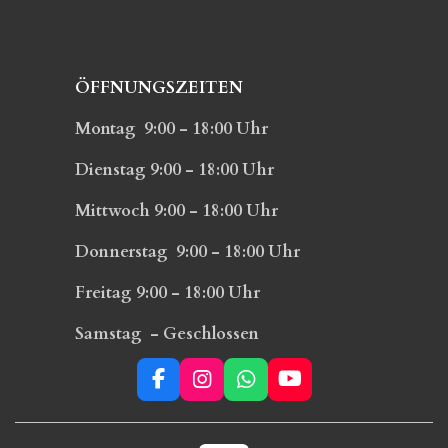
ÖFFNUNGSZEITEN
Montag 9:00 - 18:00 Uhr
Dienstag 9:00 - 18:00 Uhr
Mittwoch 9:00 - 18:00 Uhr
Donnerstag 9:00 - 18:00 Uhr
Freitag 9:00 - 18:00 Uhr
Samstag - Geschlossen
F
I
W
Y
a
n
h
o
c
s
a
u
e
t
t
T