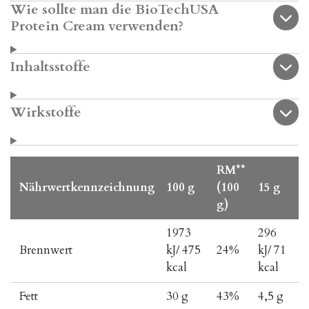
Wie sollte man die BioTechUSA
Protein Cream verwenden?
Inhaltsstoffe
Wirkstoffe
RM**
Nährwertkennzeichnung
100 g
(100
15 g
g)
1973
296
Brennwert
kJ/ 475
24%
kJ/ 71
kcal
kcal
Fett
30 g
43%
4,5 g