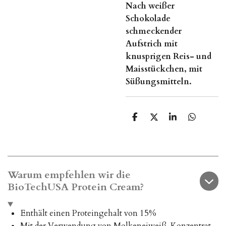
Nach weißer
Schokolade
schmeckender
Aufstrich mit
knusprigen Reis- und
Maisstückchen, mit
Süßungsmitteln.
T
T
T
T
e
e
e
e
i
i
i
i
l
l
l
l
e
e
e
e
n
n
n
n
Warum empfehlen wir die
BioTechUSA Protein Cream?
Enthält einen Proteingehalt von 15%
Mit der Verwendung von Molkeneiweiß-Konzentrat