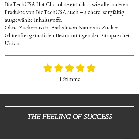
BioTechUSA Hot Chocolate enthält – wie alle anderen
Produkte von BioTechUSA auch – sichere, sorgfältig
ausgewählte Inhaltsstoffe.
Ohne Zuckerzusatz. Enthält von Natur aus Zucker.
Glutenfrei gemäß den Bestimmungen der Europäischen
Union.
1
2
3
4
5
B
B
e
e
S
S
S
S
S
1 Stimme
w
w
t
t
t
t
t
e
e
r
e
e
e
e
e
r
t
r
r
r
r
r
t
u
u
n
n
n
n
n
n
THE FEELING OF SUCCESS
n
g
e
e
e
e
a
g
b
: