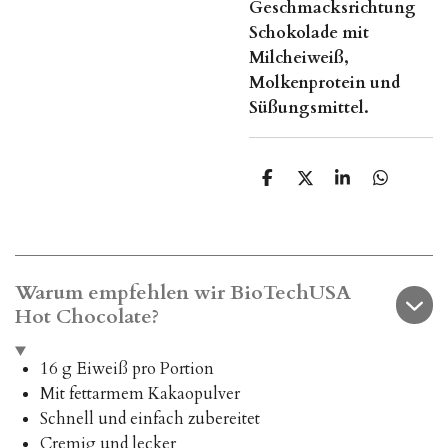
Geschmacksrichtung
Schokolade mit
Milcheiweiß,
Molkenprotein und
Süßungsmittel.
T
T
T
T
e
e
e
e
i
i
i
i
l
l
l
l
e
e
e
e
n
n
n
n
Warum empfehlen wir BioTechUSA
Hot Chocolate?
16 g Eiweiß pro Portion
Mit fettarmem Kakaopulver
Schnell und einfach zubereitet
Cremig und lecker