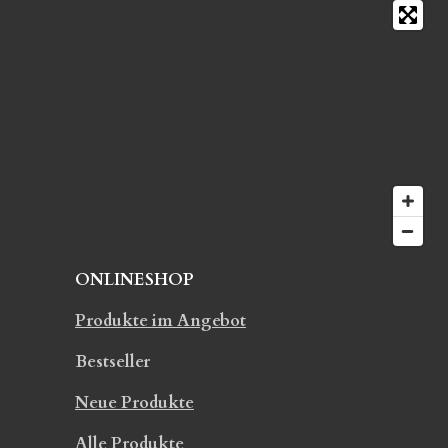
s
5
e
S
n
t
d
e
e
r
n
n
e
ONLINESHOP
Produkte im Angebot
Bestseller
Neue Produkte
Alle Produkte