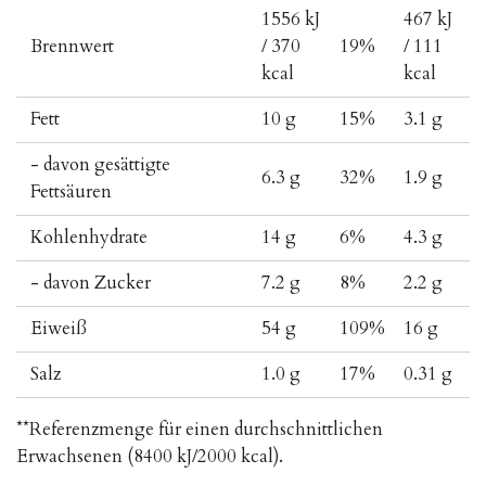
1556 kJ
467 kJ
Brennwert
/ 370
19%
/ 111
kcal
kcal
Fett
10 g
15%
3.1 g
- davon gesättigte
6.3 g
32%
1.9 g
Fettsäuren
Kohlenhydrate
14 g
6%
4.3 g
- davon Zucker
7.2 g
8%
2.2 g
Eiweiß
54 g
109%
16 g
Salz
1.0 g
17%
0.31 g
**Referenzmenge für einen durchschnittlichen
Erwachsenen (8400 kJ/2000 kcal).