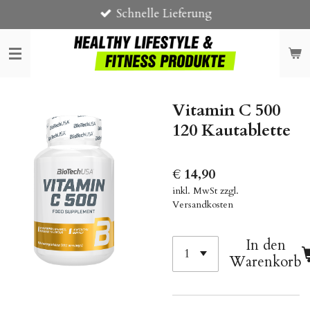
Schnelle Lieferung
Zum
Hauptinhalt
springen
Vitamin C 500
120 Kautablette
€ 14,90
inkl. MwSt zzgl.
Versandkosten
In den
Warenkorb