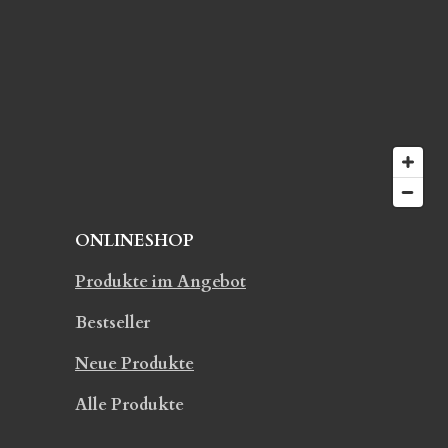
S
n
t
d
e
e
r
n
n
e
ONLINESHOP
Produkte im Angebot
Bestseller
Neue Produkte
Alle Produkte