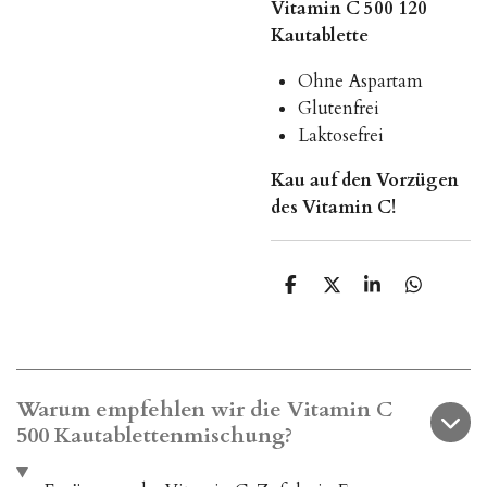
Vitamin C 500 120
Kautablette
Ohne Aspartam
Glutenfrei
Laktosefrei
Kau auf den Vorzügen
des Vitamin C!
T
T
T
T
e
e
e
e
i
i
i
i
l
l
l
l
e
e
e
e
n
n
n
n
Warum empfehlen wir die Vitamin C
500 Kautablettenmischung?