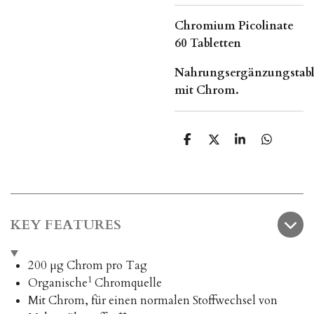
Chromium Picolinate
60 Tabletten
Nahrungsergänzungstabl
mit Chrom.
T
T
T
T
e
e
e
e
i
i
i
i
l
l
l
l
e
e
e
e
n
n
n
n
KEY FEATURES
200 μg Chrom pro Tag
1
Organische
Chromquelle
Mit Chrom, für einen normalen Stoffwechsel von