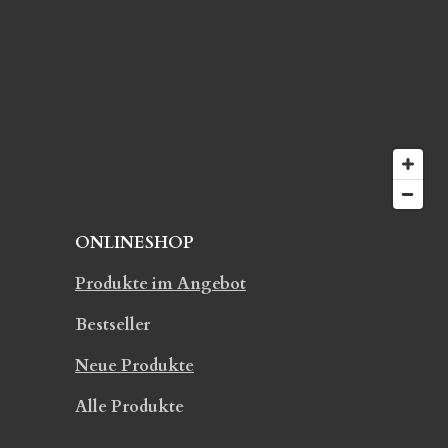
S
n
t
d
e
e
r
n
n
e
ONLINESHOP
Produkte im Angebot
Bestseller
Neue Produkte
Alle Produkte