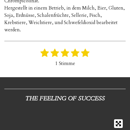
Chrompicolinat.
Hergestellt in einem Betrieb, in dem Milch, Eier, Gluten,
Soja, Erdnüsse, Schalenfrüchte, Sellerie, Fisch,
Krebstiere, Weichtiere, und Schwefeldioxid bearbeitet
werden.
1
2
3
4
5
B
B
e
e
S
S
S
S
S
1 Stimme
w
w
t
t
t
t
t
e
e
r
e
e
e
e
e
r
t
r
r
r
r
r
t
u
u
n
n
n
n
n
n
THE FEELING OF SUCCESS
n
g
e
e
e
e
a
g
b
:
s
5
e