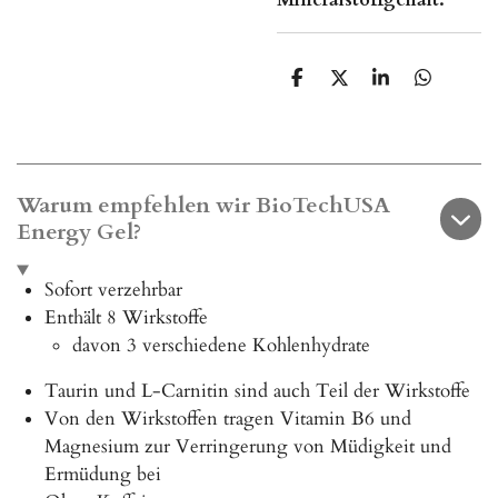
T
T
T
T
e
e
e
e
i
i
i
i
l
l
l
l
e
e
e
e
n
n
n
n
Warum empfehlen wir BioTechUSA
Energy Gel?
Sofort verzehrbar
Enthält 8 Wirkstoffe
davon 3 verschiedene Kohlenhydrate
Taurin und L-Carnitin sind auch Teil der Wirkstoffe
Von den Wirkstoffen tragen Vitamin B6 und
Magnesium zur Verringerung von Müdigkeit und
Ermüdung bei