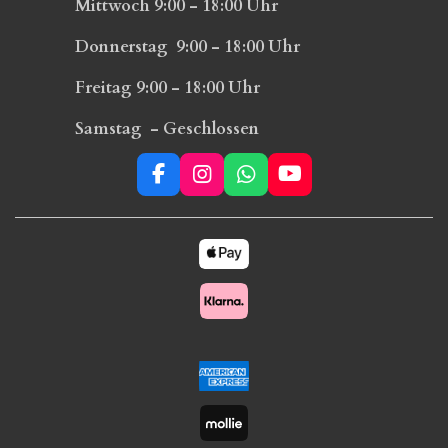
Mittwoch 9:00 - 18:00 Uhr
Donnerstag 9:00 - 18:00 Uhr
Freitag 9:00 - 18:00 Uhr
Samstag - Geschlossen
F
I
W
Y
a
n
h
o
c
s
a
u
e
t
t
T
b
a
s
u
o
g
A
b
o
r
p
e
k
a
p
m