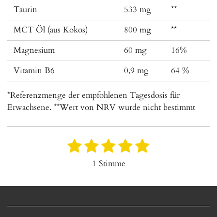
Taurin
533 mg
**
MCT Öl (aus Kokos)
800 mg
**
Magnesium
60 mg
16%
Vitamin B6
0,9 mg
64 %
*Referenzmenge der empfohlenen Tagesdosis für
Erwachsene. **Wert von NRV wurde nicht bestimmt
1
2
3
4
5
B
B
e
e
S
S
S
S
S
1 Stimme
w
w
t
t
t
t
t
e
e
r
e
e
e
e
e
r
t
r
r
r
r
r
t
u
u