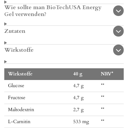
Wie sollte man BioTechUSA Energy
Gel verwenden?
Zutaten
Wirkstoffe
Wirkstoffe
40 g
NRV*
Glucose
4,7 g
**
Fructose
4,7 g
**
Maltodextrin
2,7 g
**
L-Carnitin
533 mg
**