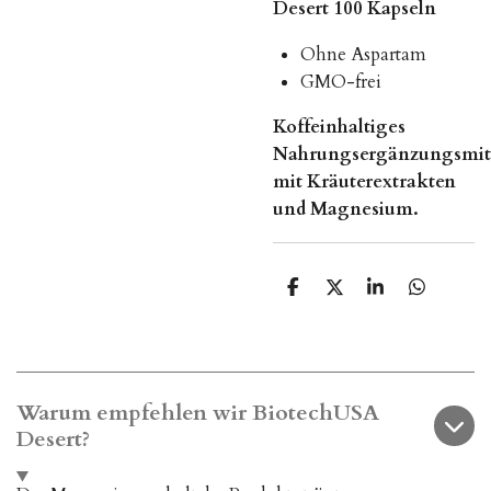
Desert 100 Kapseln
Ohne Aspartam
GMO-frei
Koffeinhaltiges
Nahrungsergänzungsmit
mit Kräuterextrakten
und Magnesium.
T
T
T
T
e
e
e
e
i
i
i
i
l
l
l
l
e
e
e
e
n
n
n
n
Warum empfehlen wir BiotechUSA
Desert?