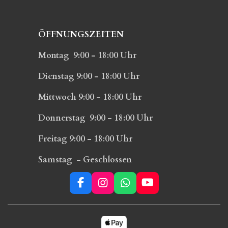
ÖFFNUNGSZEITEN
Montag 9:00 - 18:00 Uhr
Dienstag 9:00 - 18:00 Uhr
Mittwoch 9:00 - 18:00 Uhr
Donnerstag 9:00 - 18:00 Uhr
Freitag 9:00 - 18:00 Uhr
Samstag - Geschlossen
F
I
W
Y
a
n
h
o
c
s
a
u
e
t
t
T
b
a
s
u