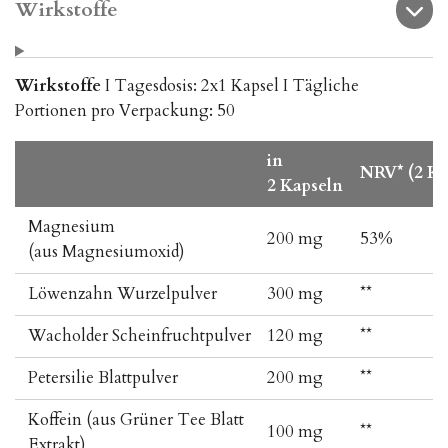
Wirkstoffe
Wirkstoffe
I Tagesdosis: 2x1 Kapsel I Tägliche
Portionen pro Verpackung: 50
in
NRV* (2 Ka
2 Kapseln
Magnesium
200 mg
53%
(aus Magnesiumoxid)
Löwenzahn Wurzelpulver
300 mg
**
Wacholder Scheinfruchtpulver
120 mg
**
Petersilie Blattpulver
200 mg
**
Koffein (aus Grüner Tee Blatt
100 mg
**
Extrakt)