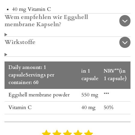
40 mg Vitamin C
Wem empfehlen wir Eggshell
membrane Kapseln?
Wirkstoffe
Daily amount: 1
in 1
NRV**(in
capsuleServings per
capsule
1 capsule)
container: 60
Eggshell membrane powder
550 mg
***
Vitamin C
40 mg
50%
1
2
3
4
5
B
B