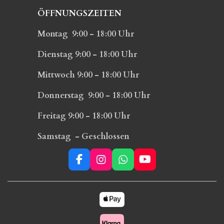
ÖFFNUNGSZEITEN
Montag 9:00 - 18:00 Uhr
Dienstag 9:00 - 18:00 Uhr
Mittwoch 9:00 - 18:00 Uhr
Donnerstag 9:00 - 18:00 Uhr
Freitag 9:00 - 18:00 Uhr
Samstag - Geschlossen
F
I
W
Y
a
n
h
o
c
s
a
u
e
t
t
T
b
a
s
u
o
g
A
b
o
r
p
e