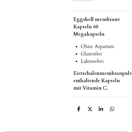
Eggshell membrane
Kapseln 60
Megakapseln
Ohne Aspartam
Glutenfrei
Laktosefrei
Eierschalenmembranpulv
enthaltende Kapseln
mit Vitamin C.
T
T
T
T
e
e
e
e
i
i
i
i
l
l
l
l
e
e
e
e