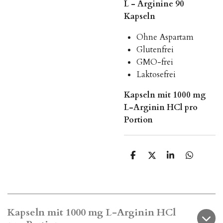
L - Arginine 90
Kapseln
Ohne Aspartam
Glutenfrei
GMO-frei
Laktosefrei
Kapseln mit 1000 mg
L-Arginin HCl pro
Portion
T
T
T
T
e
e
e
e
i
i
i
i
l
l
l
l
e
e
e
e
n
n
n
n
Kapseln mit 1000 mg L-Arginin HCl