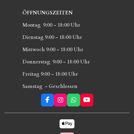
ÖFFNUNGSZEITEN
Montag 9:00 - 18:00 Uhr
Dienstag 9:00 - 18:00 Uhr
Mittwoch 9:00 - 18:00 Uhr
Donnerstag 9:00 - 18:00 Uhr
Freitag 9:00 - 18:00 Uhr
Samstag - Geschlossen
F
I
W
Y
a
n
h
o
c
s
a
u
e
t
t
T
b
a
s
u
o
g
A
b