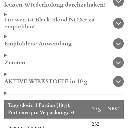
letzten Wiederholung durchzuhalten?
Für wen ist Black Blood NOX+ zu
empfehlen?
Empfohlene Anwendung
Zutaten
AKTIVE WIRKSTOFFE in 10 g
Tagesdosis: 1 Portion (10 g),
10 g
NRV*
Portionen pro Verpackung: 34
232
Energy Compex2