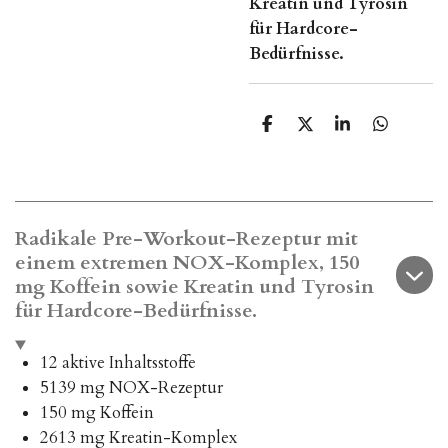
Kreatin und Tyrosin
für Hardcore-
Bedürfnisse.
T
T
T
T
e
e
e
e
i
i
i
i
l
l
l
l
e
e
e
e
n
n
n
n
Radikale Pre-Workout-Rezeptur mit
einem extremen NOX-Komplex, 150
mg Koffein sowie Kreatin und Tyrosin
für Hardcore-Bedürfnisse.
12 aktive Inhaltsstoffe
5139 mg NOX-Rezeptur
150 mg Koffein
2613 mg Kreatin-Komplex